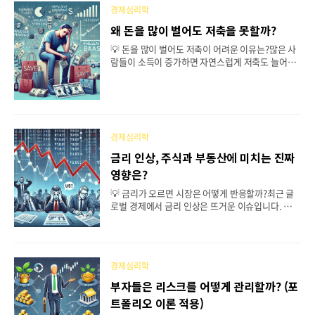
재테크에 미치는 영향을 알아보겠습니다.목차한국
경제심리학
과 일본 경제 구조의 차이부동산 시장 비교주식 및
금융 투자 문화의 차이저축과 소비 패턴의 차이한국
왜 돈을 많이 벌어도 저축을 못할까?
투자자가 배울 점결론1. 한국과 일본 경제 구조의 차
💡 돈을 많이 벌어도 저축이 어려운 이유는?많은 사
이한국과 일본은 모두 아시아의 대표적인 경제 강국
람들이 소득이 증가하면 자연스럽게 저축도 늘어날
이지만, 성장 방식과 산업 구조에서 차이가 있습니
것이라고 생각합니다. 하지만 현실에서는 그렇지 않
다.1) 경제 성장 모델한국: 수출 중심의 경제 구조를
은 경우가 많습니다. 행동경제학적 관점에서 사람들
가지고 있으며, 반도체, 자동차, 조선업 등이 주요 산
이 돈을 많이 벌면서도 저축을 못하는 이유를 분석해
업입니다. 경제가 대기업 위주로 운영되는 특징이 있
보겠습니다.목차소비가 늘어나는 이유: 소비 확대
습니다...
효과손실 회피 성향과 즉각적 만족감사회적 비교와
소비 압박정신적 회계와 비합리적 소비저축을 늘리
경제심리학
기 위한 행동경제학적 전략결론1. 소비가 늘어나는
금리 인상, 주식과 부동산에 미치는 진짜
이유 : 소비 확대 효과소득이 증가하면 소비도 자연
영향은?
스럽게 늘어나는 경향이 있습니다. 이를 소비 확대
효과(Income Effect)라고 합니다. 기본적인 생활
💡 금리가 오르면 시장은 어떻게 반응할까?최근 글
수준이 높아지면서 더 좋은 집, 차, 옷 등을 소비하려
로벌 경제에서 금리 인상은 뜨거운 이슈입니다. 금리
는 욕구가 커지게 됩니다.사례 : 월급이 200만 원일
가 오르면 주식 시장과 부동산 시장은 어떻게 반응할
때..
지 알아보겠습니다. 목차금리란 무엇이며 왜 인상될
까?금리 인상이 주식 시장에 미치는 영향금리 인상
이 부동산 시장에 미치는 영향투자자는 어떻게 대응
경제심리학
해야 할까?결론1. 금리란 무엇이며 왜 인상될까?금
리는 돈의 가격을 의미합니다. 중앙은행은 경제 상황
부자들은 리스크를 어떻게 관리할까? (포
에 따라 금리를 조정하며, 보통 인플레이션을 억제하
트폴리오 이론 적용)
거나 경기 과열을 방지하기 위해 금리를 올립니다.