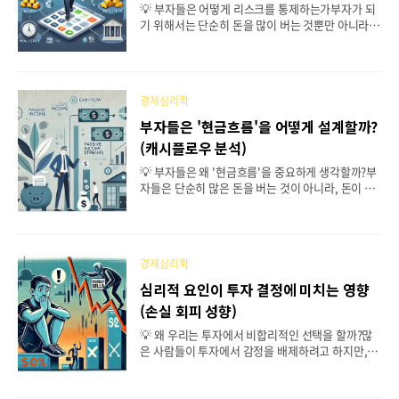
금리가 인상되면 대출이 어려워지고 소비와 투자가
💡 부자들은 어떻게 리스크를 통제하는가부자가 되
둔화되는 경향이 있습니다. 금리 인상의 주요 원인은
기 위해서는 단순히 돈을 많이 버는 것뿐만 아니라
다음과 같습니다인플레이션 억제: 물가 상승률이 높
리스크를 효과적으로 관리하는 능력이 필수적입니
아질 경우, 이를 조절하기 위해 금리를 인상합니다.
다. 특히 투자에서는 손실을 최소화하고 장기적으로
경제 과열 방지: ..
안정적인 수익을 창출하는 전략이 중요합니다. 그렇
다면 부자들은 어떤 방식으로 리스크를 통제하고 있
경제심리학
을지 포트폴리오 이론을 기반으로 한 부자들의 리스
크 관리 전략에 대해 알아보겠습니다. 목차리스크란
부자들은 '현금흐름'을 어떻게 설계할까?
무엇인가?포트폴리오 이론이란?부자들의 리스크 관
(캐시플로우 분석)
리 전략(1) 자산 배분과 분산 투자(2) 장기적인 관점
에서 투자하기(3) 안전 자산과 위험 자산의 균형(4)
💡 부자들은 왜 '현금흐름'을 중요하게 생각할까?부
현금 보유 전략(5) 감정적 투자를 피하는 법일반 투
자들은 단순히 많은 돈을 버는 것이 아니라, 돈이 들
자자와 부자의 리스크 관리 차이결론 : 안정적인 부
어오고 나가는 흐름(캐시플로우)을 철저하게 관리합
를 쌓기 위한 리스크 관리1. 리스크란 무엇인가?리
니다. 이들은 어떤 방식으로 현금흐름을 설계하며,
스크란 미래의 ..
일반인과 무엇이 다를까요. 부자들의 현금흐름 관리
전략과 핵심 원칙을 분석해 보겠습니다. 목차현금흐
경제심리학
름(Cash Flow)이란?부자들의 현금흐름 설계 원칙
(1) 적극적 소득 vs 소극적 소득(2) 지출을 자산으로
심리적 요인이 투자 결정에 미치는 영향
연결하는 법(3) 부채를 활용하는 전략일반인과 부자
(손실 회피 성향)
의 현금흐름 차이현금흐름을 최적화하는 방법결론:
현명한 현금흐름 관리가 부를 만든다1. 현금흐름(Ca
💡 왜 우리는 투자에서 비합리적인 선택을 할까?많
sh Flow)이란?현금흐름이란 돈이 들어오고 나가는
은 사람들이 투자에서 감정을 배제하려고 하지만, 실
과정을 의미합니다. 쉽게 말해, 내 계좌에 얼마나 돈
제로는 심리적 요인이 투자 결정에 큰 영향을 미칩니
이 들어오고, 어디로 빠져나가는지를 나타내는..
다. 행동경제학에서는 이러한 심리적 편향이 어떻게
작용하는지를 분석하는데요. 손실 회피 성향을 포함