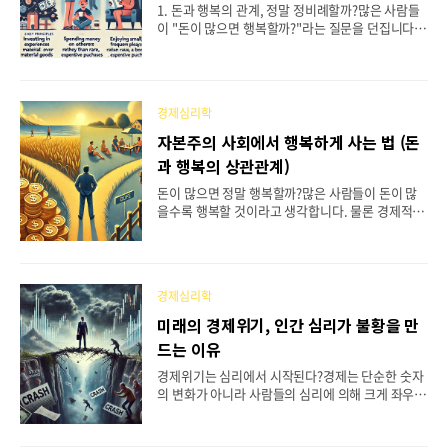
누립니다. 감가상각이 큰 고급차보다는, 연비가 우
1. 돈과 행복의 관계, 정말 정비례할까?많은 사람들
수하고 내구성이 높은 차량을 구매함으로써 지속적
이 "돈이 많으면 행복할까?"라는 질문을 던집니다.
인 비용을 절감할 수 있습니다. 이러한 전략은 차량
우리는 돈이 많아지면 더 나은 삶을 살 수 있고, 걱정
을 구매..
을 덜 할 수 있다고 생각합니다. 하지만 현실에서는
반드시 그렇지는 않습니다.돈은 우리의 삶을 풍요롭
게 하는 중요한 수단이지만, 단순히 돈이 많다고 해
경제심리학
서 무조건 행복한 것은 아닙니다. 실제로 부유한 사
람들 중에서도 불행을 호소하는 경우가 많고, 반대로
자본주의 사회에서 행복하게 사는 법 (돈
적은 돈으로도 만족스럽게 살아가는 사람들도 있습
과 행복의 상관관계)
니다. 그렇다면 돈과 행복의 관계는 어떻게 형성될까
요?경제학과 심리학에서는 돈과 행복의 관계를 다각
돈이 많으면 정말 행복할까?많은 사람들이 돈이 많
도로 연구해 왔습니다. 단순히 소득이 증가한다고 해
을수록 행복할 것이라고 생각합니다. 물론 경제적 안
서 행복이 무조건 증가하지 않는다는 것이 여러 연구
정은 삶의 질을 높이는 데 중요한 요소이지만, 돈이
에서 밝혀졌습니다. 오히려 일정 수준 이상에서는 돈
많다고 해서 반드시 행복이 보장되는 것은 아닙니다.
이 행복..
현대 자본주의 사회에서 우리는 돈과 행복 사이의 미
묘한 관계를 이해해야 합니다. 이번 글에서는 돈이
경제심리학
행복에 미치는 영향과, 자본주의 사회에서 진정한 행
복을 찾는 방법에 대해 살펴보겠습니다.1. 돈과 행복
미래의 경제위기, 인간 심리가 불황을 만
의 관계는 어디까지일까?돈이 많아질수록 행복도 함
드는 이유
께 증가할까요? 아니면 어느 순간부터 돈이 더 이상
행복을 가져다주지 않는 한계점이 있을까요? 이에
경제위기는 심리에서 시작된다?경제는 단순한 숫자
대한 연구들은 일정한 공통점을 보입니다. 기본적인
의 변화가 아니라 사람들의 심리에 의해 크게 좌우됩
생계가 충족되지 않은 상태에서는 돈이 행복을 결정
니다. 역사적으로 경제위기는 특정한 패턴을 반복하
짓는 중요한 요인이 됩니다. 실제로 생활이 어려운
며 찾아왔고, 그 중심에는 인간의 심리가 작용하고
사람들에게 ..
있습니다. 경제가 불안정할 때 사람들은 본능적으로