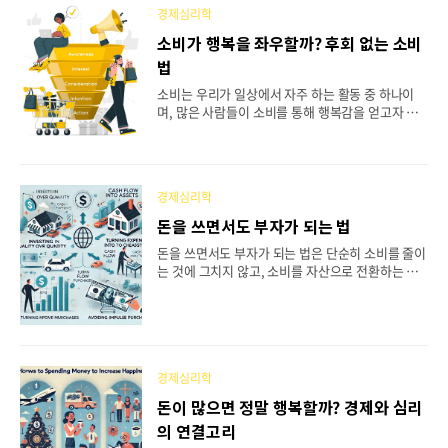
부자가 되는 것을 꿈꾸지만, 결국 그것을 이루는 사
경제심리학
람들은 자신의 사고방식을 완전히 변화시키는 데 성
공한 사람들입니다.부자가 되는 마인드셋을 가지고
소비가 행복을 좌우할까? 후회 없는 소비
있다는 것은 단지 돈을 많이 벌겠다는 목표를 갖는
법
것뿐만 아니라, 성공적인 재정 관리를 위해 필요한
사고의 전환을 의미합니다. 그럼 어떻게 마인드셋을
소비는 우리가 일상에서 자주 하는 활동 중 하나이
바꿔야 할까요? 이번 글에서는 부자가 되기 위한 사
며, 많은 사람들이 소비를 통해 행복감을 얻고자 합
고방식의 핵심과 그 방법을 소개하겠습니다.1. ‘부자
니다. 그러나 모든 소비가 만족스러움으로 이어지는
마인드셋’이란 무엇인가?부자 마인드셋은 긍정적이
것은 아닙니다. 실제로 불필요한 소비는 후회를 남기
고 기회 중심..
기도 합니다. 그렇다면, 어떤 소비가 행복을 높이고,
후회를 줄일 수 있을까요? 오늘은 심리학적 관점에
경제심리학
서 후회 없는 소비법에 대해 알아보겠습니다.1. 경험
적 소비가 물질적 소비보다 더 오래 행복을 지속시킨
돈을 쓰면서도 부자가 되는 법
다연구에 따르면, 물질적인 소비보다는 경험적 소비
돈을 쓰면서도 부자가 되는 법은 단순히 소비를 줄이
가 더 오랫동안 행복을 지속시킨다고 합니다. 예를
는 것에 그치지 않고, 소비를 자산으로 전환하는 방
들어, 여행, 새로운 경험, 취미 활동에 소비를 한다
법에 대한 전략입니다. 우리가 소비를 할 때 어떻게
면, 그것은 시간이 지나도 좋은 기억으로 남고, 기쁨
하면 그것이 자산 축적에 도움이 될 수 있을지, 소비
을 지속적으로 제공합니다. 반면, 물건은 시간이 지
를 어떻게 장기적인 투자 관점에서 바라볼 수 있는지
나면 익숙해지고 그다지 큰 가치를 느끼지 못하게 됩
에 대해 살펴보겠습니다.1. 소비를 자산으로 바꾸는
니다. ..
법부자들은 소비를 단순한 지출로 보지 않고, 자산으
로 변환할 수 있는 투자의 기회로 생각합니다. 예를
경제심리학
들어, 자동차를 구입할 때 단순히 외관이 좋은 차량
돈이 많으면 정말 행복할까? 경제와 심리
을 고르는 것이 아니라, 유지 비용이 적고, 감가상각
의 연결고리
이 낮은 차량을 선택하여 장기적으로 경제적 이익을